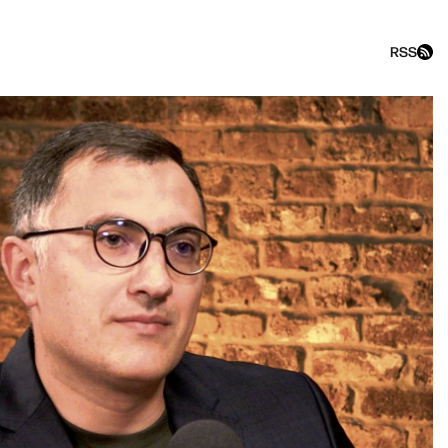
RSS
t show с Максимом Поляков