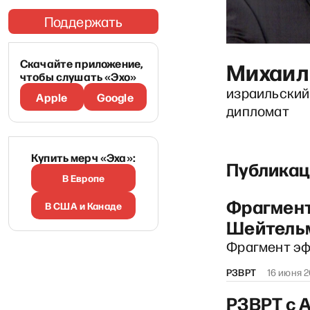
Поддержать
Скачайте приложение,
Михаил
чтобы слушать «Эхо»
израильский 
Apple
Google
дипломат
Купить мерч «Эха»:
Публикац
В Европе
Фрагмент
В США и Канаде
Шейтельм
Фрагмент эфи
РЗВРТ
16 июня 
РЗВРТ с 