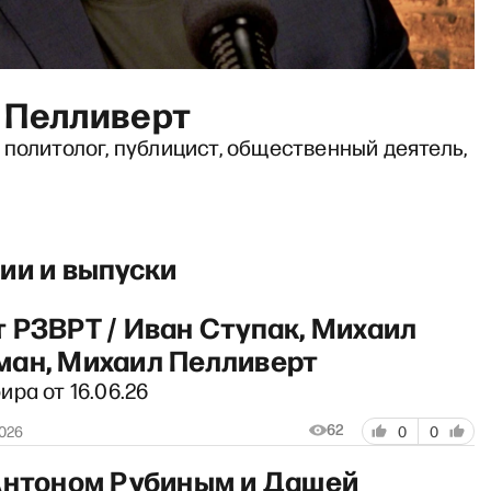
 Пелливерт
политолог, публицист, общественный деятель,
ии и выпуски
 РЗВРТ / Иван Ступак, Михаил
ан, Михаил Пелливерт
ра от 16.06.26
62
2026
0
0
Антоном Рубиным и Дашей