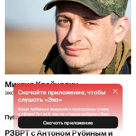
Михаил Крейндлин
Скачайте приложение, чтобы
эксперт отделения «Гринпис» в России
слушать «Эхо»
Ваши любимые ведущие и программы снова
в эфире! Тут всё, как на старом добром «Эхе»
Публикации и выпуски
Скачать приложение
РЗВРТ с Антоном Рубиным и