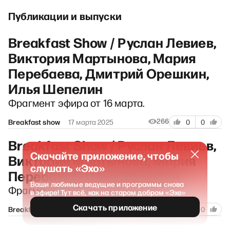
Публикации и выпуски
Breakfast Show / Руслан Левиев,
Виктория Мартынова, Мария
Перебаева, Дмитрий Орешкин,
Илья Шепелин
Фрагмент эфира от 16 марта.
266
Breakfast show
17 марта 2025
0
0
Breakfast Show / Руслан Левиев,
Скачайте приложение, чтобы
Виктория Мартынова, Мария
слушать «Эхо»
Перебаева, Илья Шепелин
Ваши любимые ведущие и программы снова
Фрагмент эфира от 16 марта.
в эфире! Тут всё, как на старом добром «Эхе»
Скачать приложение
226
Breakfast show
16 марта 2025
0
0