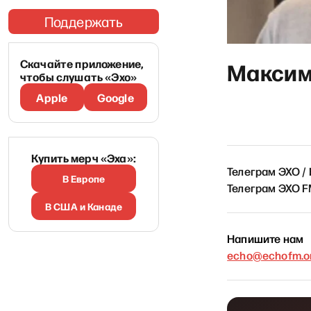
Поддержать
Скачайте приложение,
Максим
чтобы слушать «Эхо»
Apple
Google
Купить мерч «Эха»:
Телеграм ЭХО /
В Европе
Телеграм ЭХО 
В США и Канаде
Напишите нам
echo@echofm.on