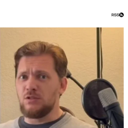
RSS
kfast show c Филиппенко и 