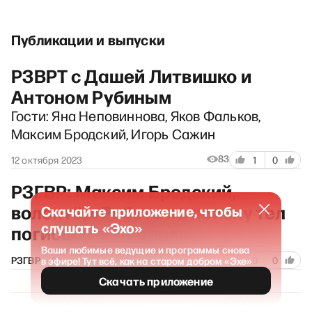
Публикации и выпуски
РЗВРТ с Дашей Литвишко и
Антоном Рубиным
Гости: Яна Неповиннова, Яков Фальков,
Максим Бродский, Игорь Сажин
83
12 октября 2023
1
0
РЗГВР: Максим Бродский,
волонтёр. Работа по поиску тел
Скачайте приложение, чтобы
слушать «Эхо»
погибших в Израиле
Ваши любимые ведущие и программы снова
113
РЗГВР
28 сентября 2022
0
0
в эфире! Тут всё, как на старом добром «Эхе»
Скачать приложение