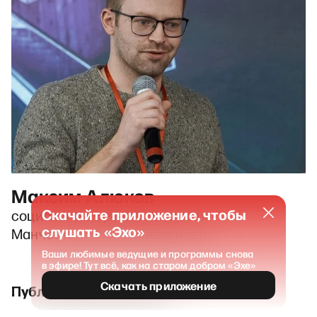
Максим Алюков
Скачайте приложение, чтобы
социолог и научный сотрудник
слушать «Эхо»
Манчестерского университета
Ваши любимые ведущие и программы снова
в эфире! Тут всё, как на старом добром «Эхе»
Скачать приложение
Публикации и выпуски