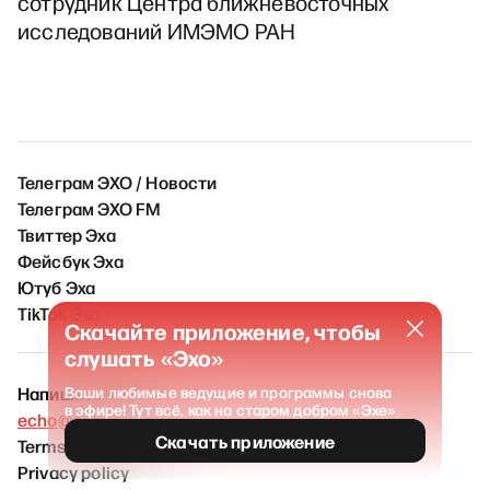
сотрудник Центра ближневосточных
исследований ИМЭМО РАН
Телеграм ЭХО / Новости
Телеграм ЭХО FM
Твиттер Эха
Фейсбук Эха
Ютуб Эха
TikTok Эха
Скачайте приложение, чтобы
слушать «Эхо»
Напишите нам
Ваши любимые ведущие и программы снова
в эфире! Тут всё, как на старом добром «Эхе»
echo@echofm.online
Скачать приложение
Terms of Service
Privacy policy