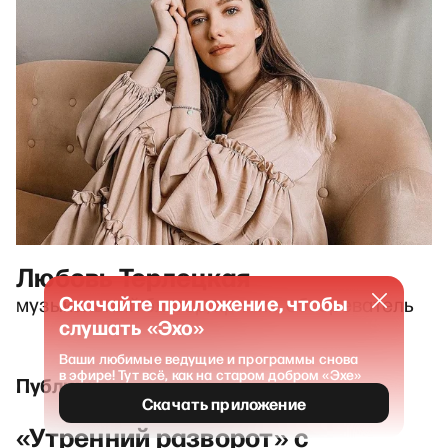
Любовь Терлецкая
Скачайте приложение, чтобы
музыкальный блогер, критик, обозреватель
слушать «Эхо»
Ваши любимые ведущие и программы снова
в эфире! Тут всё, как на старом добром «Эхе»
Публикации и выпуски
Скачать приложение
«Утренний разворот» с