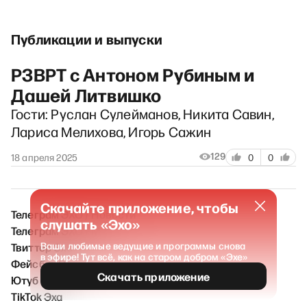
Публикации и выпуски
РЗВРТ с Антоном Рубиным и
Дашей Литвишко
Гости: Руслан Сулейманов, Никита Савин,
Лариса Мелихова, Игорь Сажин
129
18 апреля 2025
0
0
Скачайте приложение, чтобы
Телеграм ЭХО / Новости
слушать «Эхо»
Телеграм ЭХО FM
Твиттер Эха
Ваши любимые ведущие и программы снова
в эфире! Тут всё, как на старом добром «Эхе»
Фейсбук Эха
Скачать приложение
Ютуб Эха
TikTok Эха