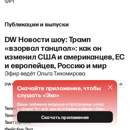
ФРГ
Публикации и выпуски
DW Новости шоу: Трамп
«взорвал танцпол»: как он
изменил США и американцев, ЕС
и европейцев, Россию и мир
Эфир ведёт Ольга Тихомирова
140
DW Новости Шоу
29 апреля 2026
0
0
Скачайте приложение, чтобы
слушать «Эхо»
Ваши любимые ведущие и программы снова
Телеграм ЭХО / Новости
в эфире! Тут всё, как на старом добром «Эхе»
Телеграм ЭХО FM
Скачать приложение
Твиттер Эха
Фейсбук Эха