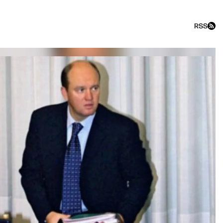
RSS
«Г