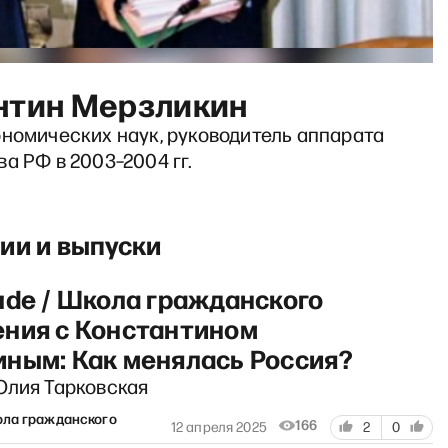
нтин Мерзликин
ономических наук, руководитель аппарата
а РФ в 2003–2004 гг.
ии и выпуски
ude / Школа гражданского
ния с Константином
ным: Как менялась Россия?
Юлия Тарковская
ола гражданского
166
12 апреля 2025
2
0