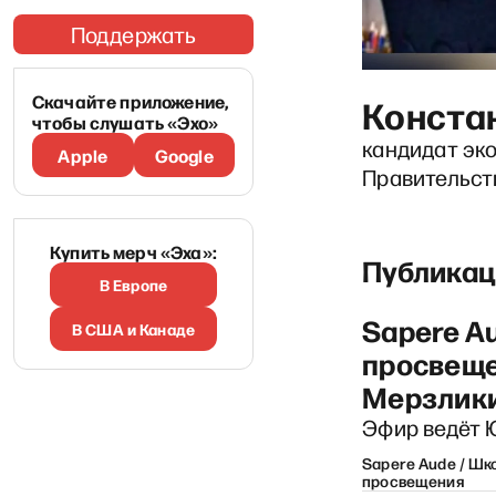
Поддержать
Скачайте приложение,
Конста
чтобы слушать «Эхо»
кандидат эк
Apple
Google
Правительств
Купить мерч «Эха»:
Публикац
В Европе
Sapere A
В США и Канаде
просвеще
Мерзлики
Эфир ведёт 
Sapere Aude / Шк
просвещения