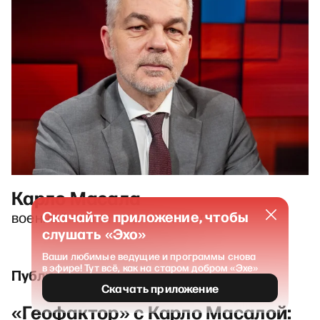
Карло Масала
Скачайте приложение, чтобы
военный аналитик, политолог
слушать «Эхо»
Ваши любимые ведущие и программы снова
в эфире! Тут всё, как на старом добром «Эхе»
Публикации и выпуски
Скачать приложение
«Геофактор» с Карло Масалой: