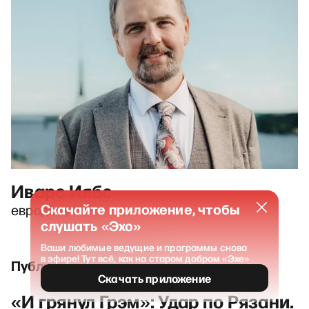
Иварс Иябс
Скачайте приложение, чтобы
евродепутат
слушать «Эхо»
Ваши любимые ведущие и программы снова
в эфире! Тут всё, как на старом добром «Эхе»
Публикации и выпуски
Скачать приложение
«И грянул Грэм»: Удар по Рязани.