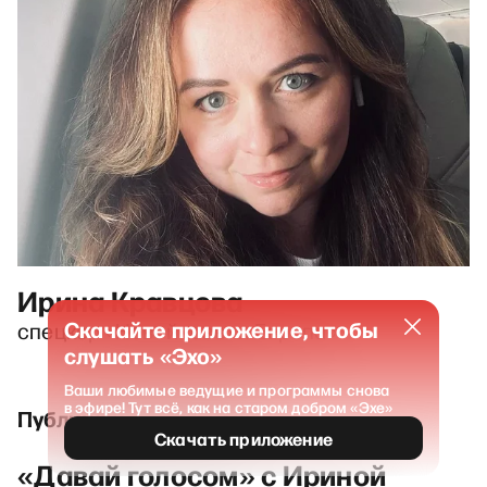
Ирина Кравцова
Скачайте приложение, чтобы
спецкор «Новой газеты Европа»
слушать «Эхо»
Ваши любимые ведущие и программы снова
в эфире! Тут всё, как на старом добром «Эхе»
Публикации и выпуски
Скачать приложение
«Давай голосом» с Ириной