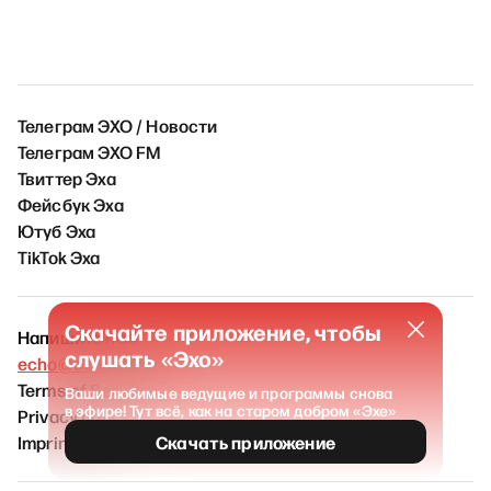
Телеграм ЭХО / Новости
Телеграм ЭХО FM
Твиттер Эха
Фейсбук Эха
Ютуб Эха
TikTok Эха
Скачайте приложение, чтобы
Напишите нам
слушать «Эхо»
echo@echofm.online
Terms of Service
Ваши любимые ведущие и программы снова
в эфире! Тут всё, как на старом добром «Эхе»
Privacy policy
Imprint
Скачать приложение