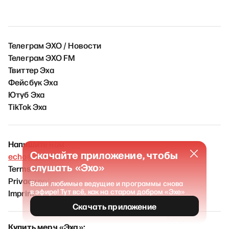
Телеграм ЭХО / Новости
Телеграм ЭХО FM
Твиттер Эха
Фейсбук Эха
Ютуб Эха
TikTok Эха
Напишите нам
Скачайте приложение, чтобы
echo@echofm.online
слушать «Эхо»
Terms of Service
Privacy policy
Ваши любимые ведущие и программы снова
в эфире! Тут всё, как на старом добром «Эхе»
Imprint
Скачать приложение
Купить мерч «Эха»: