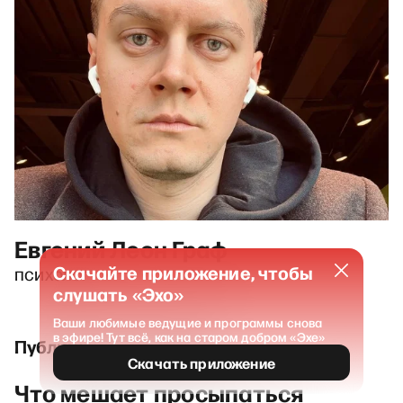
Евгений Леон Граф
Скачайте приложение, чтобы
психолог
слушать «Эхо»
Ваши любимые ведущие и программы снова
в эфире! Тут всё, как на старом добром «Эхе»
Публикации и выпуски
Скачать приложение
Что мешает просыпаться