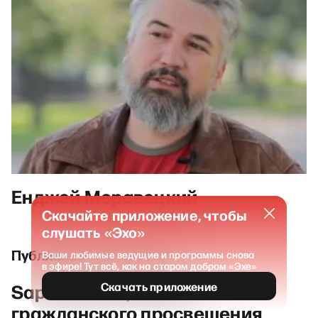
Енджей Моравецкий
Скачайте приложение, чтобы
слушать «Эхо»
Публикации и выпуски
Ваши любимые ведущие и программы снова
в эфире! Тут всё, как на старом добром «Эхе»
Sapere Aude / Школа
Скачать приложение
гражданского просвещения