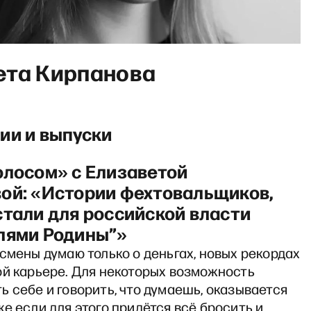
ета Кирпанова
ии и выпуски
олосом» с Елизаветой
ой: «Истории фехтовальщиков,
стали для российской власти
лями Родины”»
смены думаю только о деньгах, новых рекордах
ой карьере. Для некоторых возможность
 себе и говорить, что думаешь, оказывается
е если для этого придётся всё бросить и