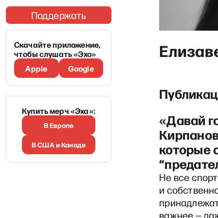
Поддержать
Скачайте приложение,
Елизав
чтобы слушать «Эхо»
Apple
Google
Публикац
Купить мерч «Эха»:
«Давай г
В Европе
Кирпанов
В США и Канаде
которые 
“предате
Не все спорт
и собственн
принадлежать
важнее — даж