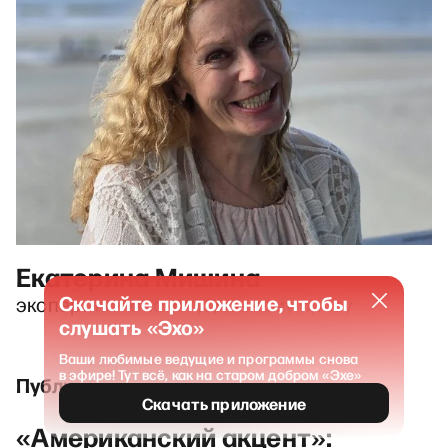
Екатерина Мишина
Скачайте приложение, чтобы
эксперт по конституционному праву
слушать «Эхо»
Ваши любимые ведущие и программы снова
в эфире! Тут всё, как на старом добром «Эхе»
Публикации и выпуски
Скачать приложение
«Американский акцент»: