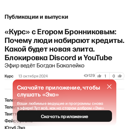
Публикации и выпуски
«Курс» с Егором Бронниковым:
Почему люди набирают кредиты.
Какой будет новая элита.
Блокировка Discord и YouTube
Эфир ведёт Богдан Бакалейко
129
Курс
13 октября 2024
1
0
Скачайте приложение, чтобы
слушать «Эхо»
Телеграм ЭХО / Новости
Ваши любимые ведущие и программы снова
Телеграм ЭХО FM
в эфире! Тут всё, как на старом добром «Эхе»
Твиттер Эха
Скачать приложение
Фейсбук Эха
Ютуб Эха