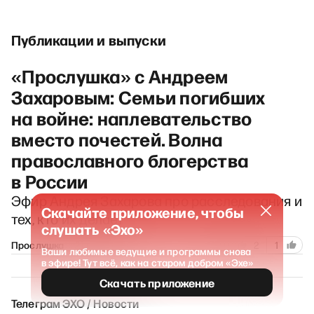
Публикации и выпуски
«Прослушка» с Андреем
Захаровым: Семьи погибших
на войне: наплевательство
вместо почестей. Волна
православного блогерства
в России
Эфир Андрея Захарова про расследования и
Скачайте приложение, чтобы
тех, кто их делает
слушать «Эхо»
111
Прослушка
21 ноября 2025
2
1
Ваши любимые ведущие и программы снова
в эфире! Тут всё, как на старом добром «Эхе»
Скачать приложение
Телеграм ЭХО / Новости