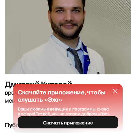
Дмитрий Кутовой
Скачайте приложение, чтобы
врач-психиатр, специалист в сфере
слушать «Эхо»
ментального здоровья
Ваши любимые ведущие и программы снова
в эфире! Тут всё, как на старом добром «Эхе»
Скачать приложение
Публикации и выпуски