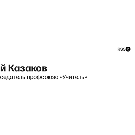
RSS
й Казаков
дседатель профсоюза «Учитель»
логи» с Сергеем Асланяном