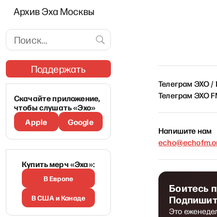
Архив Эха Москвы
Поддержать
Телеграм ЭХО /
Телеграм ЭХО 
Скачайте приложение,
чтобы слушать «Эхо»
Apple
Google
Напишите нам
echo@echofm.on
Купить мерч «Эха»:
В Европе
Боитесь 
В США и Канаде
Подпишит
Это еженеде