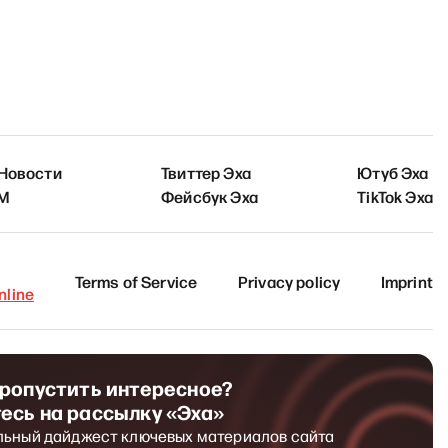
 Новости
Твиттер Эха
Ютуб Эха
FM
Фейсбук Эха
TikTok Эха
Terms of Service
Privacy policy
Imprint
line
пропустить интересное?
есь на рассылку «Эха»
льный дайджест ключевых материалов сайта