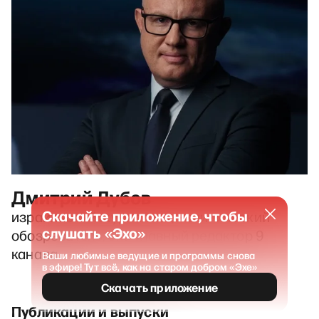
Дмитрий Дубов
Скачайте приложение, чтобы
израильский журналист, политический
слушать «Эхо»
обозреватель, экс-главный редактор 9
канала
Ваши любимые ведущие и программы снова
в эфире! Тут всё, как на старом добром «Эхе»
Скачать приложение
Публикации и выпуски