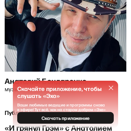
Анатолий Бондаренко
Скачайте приложение, чтобы
музыкант, группа «Нэнси»
слушать «Эхо»
Ваши любимые ведущие и программы снова
в эфире! Тут всё, как на старом добром «Эхе»
Публикации и выпуски
Скачать приложение
«И грянул Грэм» с Анатолием