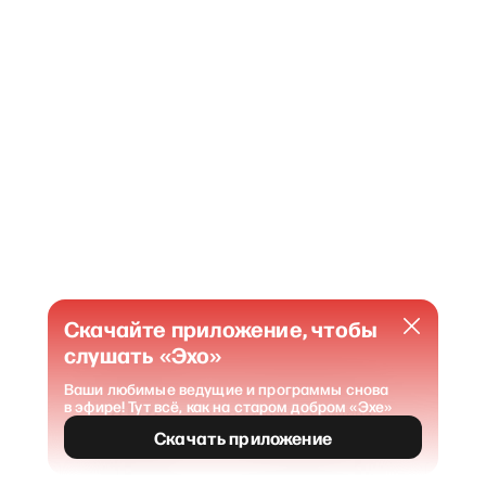
Скачайте приложение, чтобы
слушать «Эхо»
Ваши любимые ведущие и программы снова
в эфире! Тут всё, как на старом добром «Эхе»
404
Страница не найдена
.
Скачать приложение