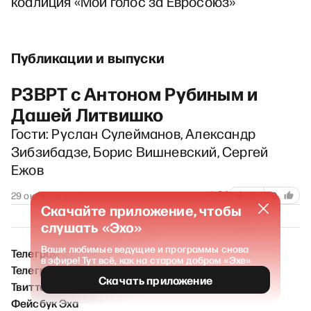
коалиция «Мой голос за Евросоюз»
Публикации и выпуски
РЗВРТ с Антоном Рубиным и
Дашей Литвишко
Гости: Руслан Сулейманов, Александр
Зибзибадзе, Борис Вишневский, Сергей
Ежов
84
29 октября 2024
0
0
Скачайте приложение, чтобы
слушать «Эхо»
Ваши любимые ведущие и программы снова
Телеграм ЭХО / Новости
в эфире! Тут всё, как на старом добром «Эхе»
Телеграм ЭХО FM
Скачать приложение
Твиттер Эха
Фейсбук Эха