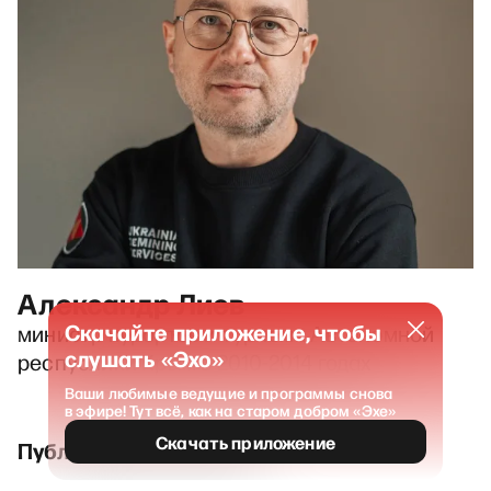
Александр Лиев
Скачайте приложение, чтобы
министр курортов и туризма Автономной
слушать «Эхо»
республики Крым в 2010-2014 годах
Ваши любимые ведущие и программы снова
в эфире! Тут всё, как на старом добром «Эхе»
Скачать приложение
Публикации и выпуски