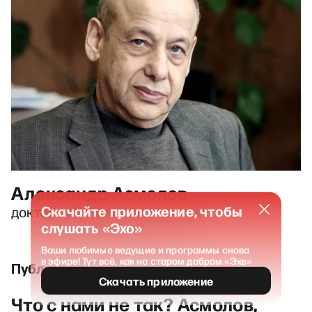
Александр Асмолов
Скачайте приложение, чтобы
доктор психологических наук
слушать «Эхо»
Ваши любимые ведущие и программы снова
в эфире! Тут всё, как на старом добром «Эхе»
Публикации и выпуски
Скачать приложение
Что с нами не так? Асмолов,