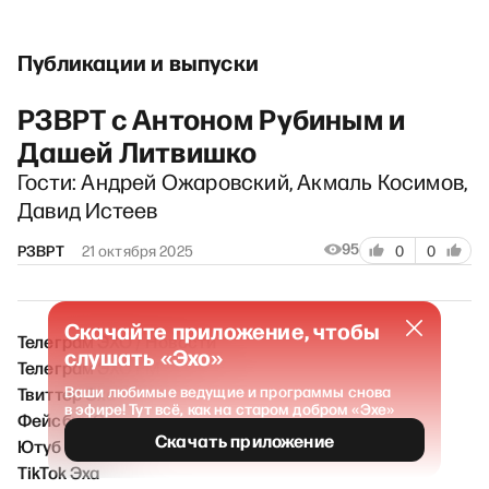
Публикации и выпуски
РЗВРТ с Антоном Рубиным и
Дашей Литвишко
Гости: Андрей Ожаровский, Акмаль Косимов,
Давид Истеев
95
РЗВРТ
21 октября 2025
0
0
Скачайте приложение, чтобы
Телеграм ЭХО / Новости
слушать «Эхо»
Телеграм ЭХО FM
Твиттер Эха
Ваши любимые ведущие и программы снова
в эфире! Тут всё, как на старом добром «Эхе»
Фейсбук Эха
Скачать приложение
Ютуб Эха
TikTok Эха