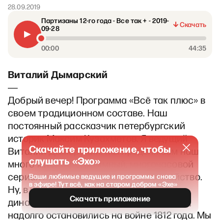
28.09.2019
Партизаны 12-го года - Все так + - 2019-
Скачать
09-28
00:00
44:35
Виталий Дымарский
―
Добрый вечер! Программа «Всё так плюс» в
своем традиционном составе. Наш
постоянный рассказчик петербургский
историк Максим Кузахметов. Я ведущий
Скачайте приложение, чтобы
Виталий Дымарский. Мы продолжаем наш
слушать «Эхо»
много-многопрограммный, многочасовой
сериал про… Хотел сказать про семейство.
Ваши любимые ведущие и программы снова
в эфире! Тут всё, как на старом добром «Эхе»
Ну, в какой-то мере это так и есть. Про
Скачать приложение
династию Романовых. Мы остановились,
надолго остановились на войне 1812 года. Мы