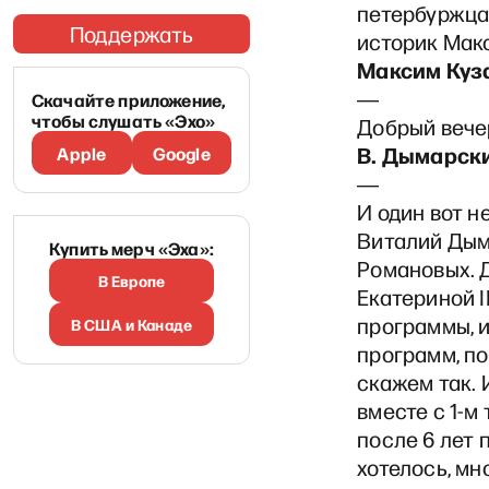
петербуржца
Поддержать
историк Мак
Максим Куз
―
Скачайте приложение,
чтобы слушать «Эхо»
Добрый вече
В. Дымарск
Apple
Google
―
И один вот н
Виталий Дым
Купить мерч «Эха»:
Романовых. Д
В Европе
Екатериной I
программы, и
В США и Канаде
программ, по
скажем так.
вместе с 1-м
после 6 лет 
хотелось, мн