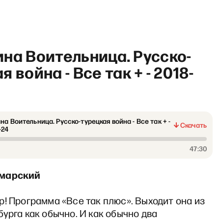
на Воительница. Русско-
я война - Все так + - 2018-
оги» с Сергеем Асланяном
на Воительница. Русско-турецкая война - Все так + -
Скачать
-24
47:30
марский
! Программа «Все так плюс». Выходит она из
урга как обычно. И как обычно два