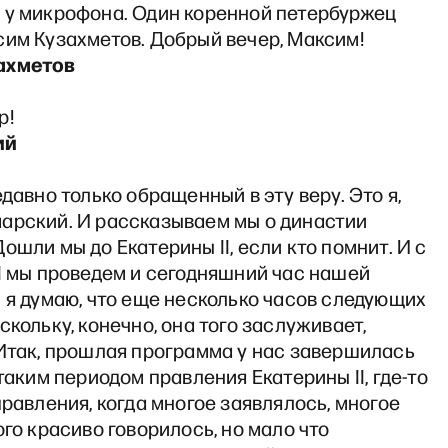
 у микрофона. Один коренной петербуржец
сим Кузахметов. Добрый вечер, Максим!
ахметов
р!
ий
едавно только обращенный в эту веру. Это я,
арский. И рассказываем мы о династии
ошли мы до Екатерины II, если кто помнит. И с
I мы проведем и сегодняшний час нашей
 я думаю, что еще несколько часов следующих
скольку, конечно, она того заслуживает,
 Итак, прошлая программа у нас завершилась
 таким периодом правления Екатерины II, где-то
правления, когда многое заявлялось, многое
ого красиво говорилось, но мало что