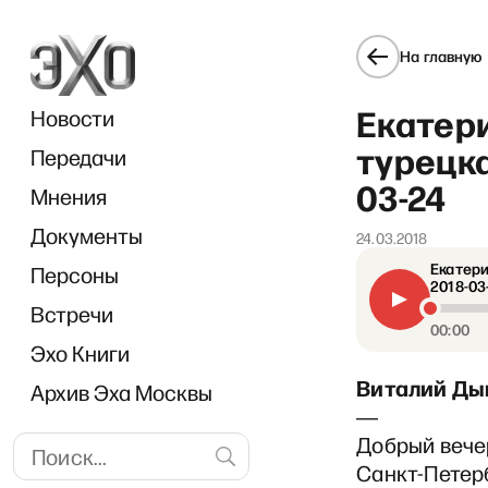
На главную
Екатери
Новости
турецка
Передачи
03-24
Мнения
Документы
«Диал
24.03.2018
Екатери
Персоны
2018-03
Встречи
00:00
Эхо Книги
Виталий Ды
Архив Эха Москвы
―
Добрый вечер
Санкт-Петерб