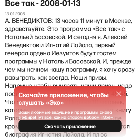
Все так - 2008-01-13
13.01.2008
А. ВЕНЕДИКТОВ: 13 часов 11 минут в Москве,
здравствуйте. Это программа «Всё так» с
Натальей Басовской. И сегодня я, Алексей
Венедиктов и Игнатий Лойола, первый
генерал ордена Иезуитов будут гостем
программы у Натальи Басовской. И, прежде
чем мы начнем нашу программу, я хочу сразу
разыграть, как всегда. Наши призы.
Напомню, чтобы выиграть наши призы, надо
послать смс по телефону +7-985-970-45-45.
Скачайте приложение, чтобы
Что мы проигрываем? Первые 10 человек,
слушать «Эхо»
которые ответят правильно, получают книгу
Ваши любимые ведущие и программы снова
Ролана Барта, где находится в том числе,
в эфире! Тут всё, как на старом добром «Эхе»
кроме биографий маркиза Сада, находится
Скачать приложение
биография Игнатия Лойола. И плюс