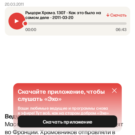
20.03.2011
Рыцари Храма. 1307 - Как это было на
Скачать
самом деле - 2011-03-20
00:00
06:43
Скачайте приложение, чтобы
слушать «Эхо»
Ваши любимые ведущие и программы снова
в эфире! Тут всё, как на старом добром «Эхе»
Ведущий.
Скачать приложение
Массовые аресты тамплиеров происходят
во Франции. Храмовников отправляли в