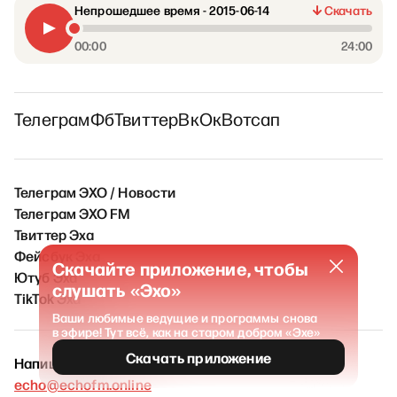
Непрошедшее время - 2015-06-14
Скачать
00:00
24:00
Телеграм
Фб
Твиттер
Вк
Ок
Вотсап
Телеграм ЭХО / Новости
Телеграм ЭХО FM
Твиттер Эха
Фейсбук Эха
Скачайте приложение, чтобы
Ютуб Эха
слушать «Эхо»
TikTok Эха
Ваши любимые ведущие и программы снова
в эфире! Тут всё, как на старом добром «Эхе»
Скачать приложение
Напишите нам
echo@echofm.online