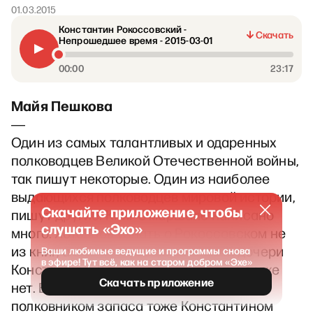
01.03.2015
Константин Рокоссовский -
Скачать
Непрошедшее время - 2015-03-01
00:00
23:17
Майя Пешкова
―
Один из самых талантливых и одаренных
полководцев Великой Отечественной войны,
так пишут некоторые. Один из наиболее
выдающихся полководцев мировой истории,
Скачайте приложение, чтобы
пишут другие. Книг о маршале написано
слушать «Эхо»
много. Хотелось узнать о Рокоссовском не
из книг, а от родных. Единственной дочери
Ваши любимые ведущие и программы снова
в эфире! Тут всё, как на старом добром «Эхе»
Константина Константиновича давно уже
Скачать приложение
нет. Вот и встретилась с его внуком
полковником запаса тоже Константином