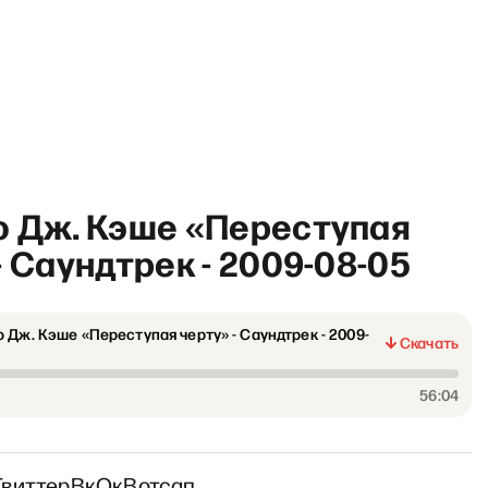
о Дж. Кэше «Переступая
- Саундтрек - 2009-08-05
 Дж. Кэше «Переступая черту» - Саундтрек - 2009-
оги» с Сергеем Асланяном
Скачать
56:04
Твиттер
Вк
Ок
Вотсап