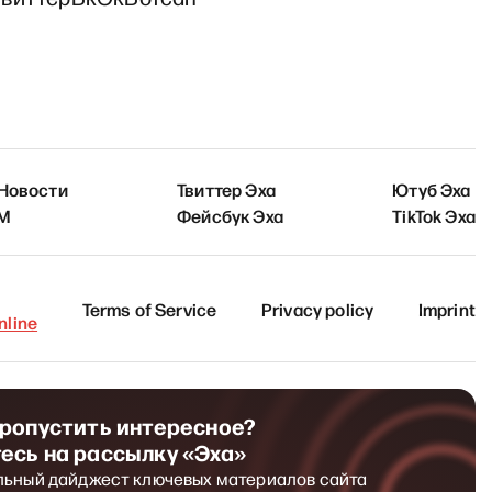
 Новости
Твиттер Эха
Ютуб Эха
FM
Фейсбук Эха
TikTok Эха
Terms of Service
Privacy policy
Imprint
line
пропустить интересное?
есь на рассылку «Эха»
льный дайджест ключевых материалов сайта