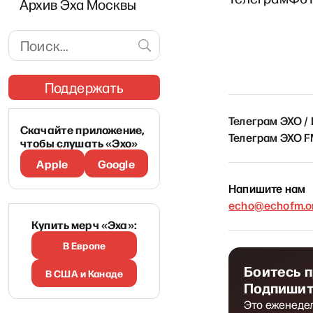
Архив Эха Москвы
Поддержать
Телеграм ЭХО /
Скачайте приложение,
Телеграм ЭХО 
чтобы слушать «Эхо»
Apple
Google
Напишите нам
echo@echofm.on
Купить мерч «Эха»:
В Европе
Боитесь 
В США и Канаде
Подпишит
Это еженеде