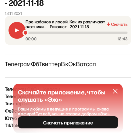
- 2021-11-18
18.11.2021
Про кабанов и лосей. Как их различают
Скачать
охотники… - Рикошет - 2021-11-18
00:00
12:43
Телеграм
Фб
Твиттер
Вк
Ок
Вотсап
Телеграм ЭХО / Новости
Скачайте приложение, чтобы
Телеграм ЭХО FM
слушать «Эхо»
Твиттер Эха
Ваши любимые ведущие и программы снова
Фейсбук Эха
в эфире! Тут всё, как на старом добром «Эхе»
Ютуб Эха
Скачать приложение
TikTok Эха