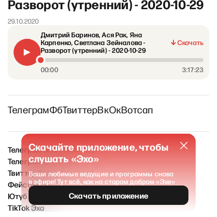
Разворот (утренний) - 2020-10-29
29.10.2020
Дмитрий Баринов, Ася Рак, Яна
Карпенко, Светлана Зейналова -
Скачать
Разворот (утренний) - 2020-10-29
00:00
3:17:23
Телеграм
Фб
Твиттер
Вк
Ок
Вотсап
Скачайте приложение, чтобы
Телеграм ЭХО / Новости
слушать «Эхо»
Телеграм ЭХО FM
Твиттер Эха
Ваши любимые ведущие и программы снова
в эфире! Тут всё, как на старом добром «Эхе»
Фейсбук Эха
Скачать приложение
Ютуб Эха
TikTok Эха