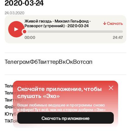
2020-03-24
24.03.2020
Живой гвоздь - Михаил Гельфанд -
Скачать
Разворот (утренний) - 2020-03-24
00:00
24:47
Телеграм
Фб
Твиттер
Вк
Ок
Вотсап
Телеграм ЭХО / Новости
Скачайте приложение, чтобы
Телеграм ЭХО FM
слушать «Эхо»
Твиттер Эха
Ваши любимые ведущие и программы снова
Фейсбук Эха
в эфире! Тут всё, как на старом добром «Эхе»
Ютуб Эха
Скачать приложение
TikTok Эха