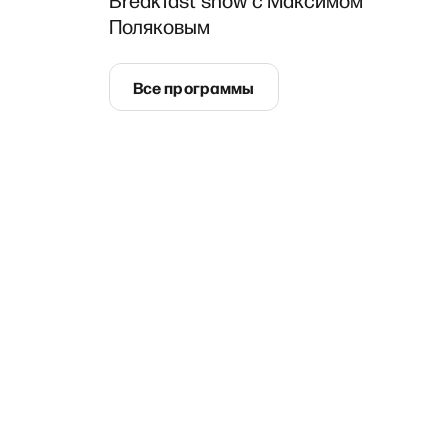
Breakfast show с Максимом
Поляковым
Все программы