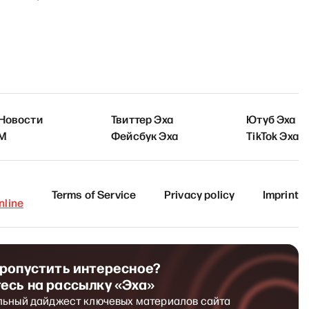
 Новости
Твиттер Эха
Ютуб Эха
FM
Фейсбук Эха
TikTok Эха
Terms of Service
Privacy policy
Imprint
line
пропустить интересное?
есь на рассылку «Эха»
льный дайджест ключевых материалов сайта