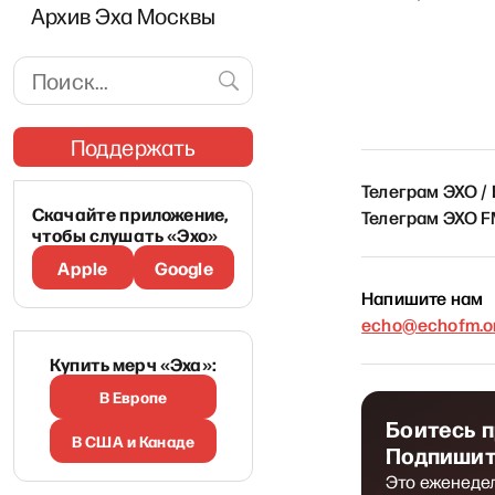
Архив Эха Москвы
Поддержать
Телеграм ЭХО /
Скачайте приложение,
Телеграм ЭХО 
чтобы слушать «Эхо»
Apple
Google
Напишите нам
echo@echofm.on
Купить мерч «Эха»:
В Европе
Боитесь 
В США и Канаде
Подпишит
Это еженеде