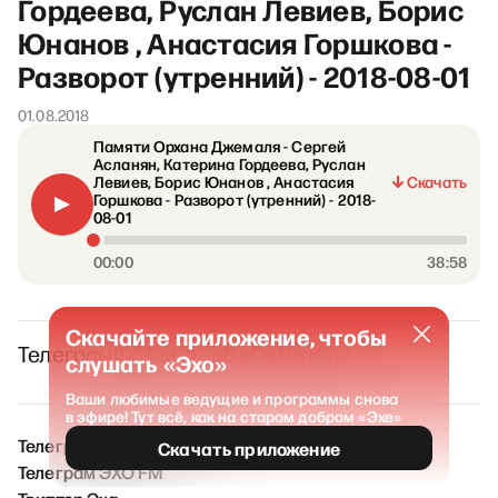
Гордеева, Руслан Левиев, Борис
Юнанов , Анастасия Горшкова -
Разворот (утренний) - 2018-08-01
01.08.2018
Памяти Орхана Джемаля - Сергей
Асланян, Катерина Гордеева, Руслан
Левиев, Борис Юнанов , Анастасия
Скачать
Горшкова - Разворот (утренний) - 2018-
08-01
00:00
38:58
Скачайте приложение, чтобы
Телеграм
Фб
Твиттер
Вк
Ок
Вотсап
слушать «Эхо»
Ваши любимые ведущие и программы снова
в эфире! Тут всё, как на старом добром «Эхе»
Телеграм ЭХО / Новости
Скачать приложение
Телеграм ЭХО FM