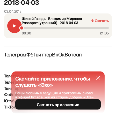
2018-04-03
03.04.2018
Живой Гвоздь - Владимир Мирзоев -
Скачать
Разворот (утренний) - 2018-04-03
00:00
21:05
Телеграм
Фб
Твиттер
Вк
Ок
Вотсап
Телеграм ЭХО / Новости
Скачайте приложение, чтобы
Телеграм ЭХО FM
слушать «Эхо»
Твиттер Эха
Ваши любимые ведущие и программы снова
Фейсбук Эха
в эфире! Тут всё, как на старом добром «Эхе»
Ютуб Эха
Скачать приложение
TikTok Эха