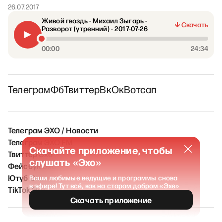
26.07.2017
Живой гвоздь - Михаил Зыгарь -
Скачать
Разворот (утренний) - 2017-07-26
00:00
24:34
Телеграм
Фб
Твиттер
Вк
Ок
Вотсап
Телеграм ЭХО / Новости
Телеграм ЭХО FM
Скачайте приложение, чтобы
Твиттер Эха
слушать «Эхо»
Фейсбук Эха
Ютуб Эха
Ваши любимые ведущие и программы снова
в эфире! Тут всё, как на старом добром «Эхе»
TikTok Эха
Скачать приложение