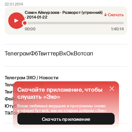
22.01.2014
Сакен Аймурзаев - Разворот (утренний)
Скачать
- 2014-01-22
00:00
1:40:14
Телеграм
Фб
Твиттер
Вк
Ок
Вотсап
Телеграм ЭХО / Новости
Телеграм ЭХО FM
Скачайте приложение, чтобы
Твиттер Эха
слушать «Эхо»
Фейсбук Эха
Ютуб Эха
Ваши любимые ведущие и программы снова
в эфире! Тут всё, как на старом добром «Эхе»
TikTok Эха
Скачать приложение