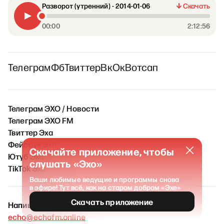
Разворот (утренний) - 2014-01-06
Скачать
00:00
2:12:56
Телеграм
Фб
Твиттер
Вк
Ок
Вотсап
Телеграм ЭХО / Новости
Телеграм ЭХО FM
Твиттер Эха
Фейсбук Эха
Скачайте приложение, чтобы
Ютуб Эха
слушать «Эхо»
TikTok Эха
Ваши любимые ведущие и программы снова
в эфире! Тут всё, как на старом добром «Эхе»
Скачать приложение
Напишите нам
echo@echofm.online