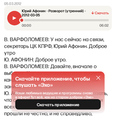
05.03.2012
Юрий Афонин - Разворот (утренний) -
Скачать
2012-03-05
00:00
06:02
В. ВАРФОЛОМЕЕВ: У нас сейчас на связи,
секретарь ЦК КПРФ, Юрий Афонин. Доброе
утро
Ю. АФОНИН: Доброе утро.
В. ВАРФОЛОМЕЕВ: Давайте, вначале о
выборах. Как вы оцениваете итог вашего
Скачайте приложение, чтобы
кандидата, Геннадия Зюганова, который
слушать «Эхо»
занимает пока второе место?
Ю. АФОНИН: Ну, я в целом хотел бы сказать,
Ваши любимые ведущие и программы снова
в эфире! Тут всё, как на старом добром «Эхе»
что официальная оценка нашей партии, и
Скачать приложение
всех наших сторонников, то, что выборы
прошли не честно, и не справедливо,