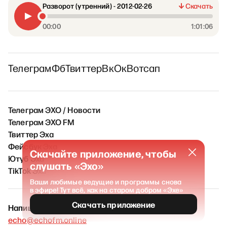
Разворот (утренний) - 2012-02-26
Скачать
00:00
1:01:06
Телеграм
Фб
Твиттер
Вк
Ок
Вотсап
Телеграм ЭХО / Новости
Телеграм ЭХО FM
Твиттер Эха
Фейсбук Эха
Скачайте приложение, чтобы
Ютуб Эха
слушать «Эхо»
TikTok Эха
Ваши любимые ведущие и программы снова
в эфире! Тут всё, как на старом добром «Эхе»
Скачать приложение
Напишите нам
echo@echofm.online