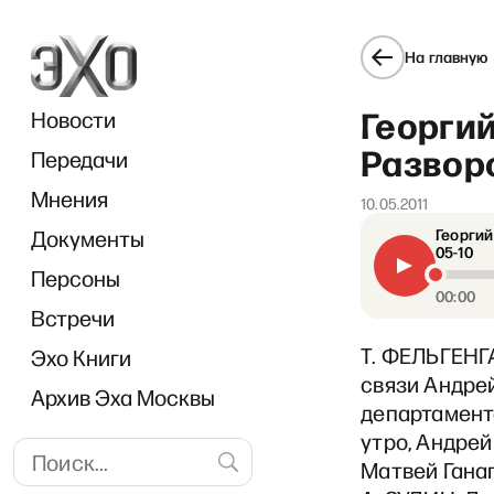
На главную
Георгий
Новости
Разворо
Передачи
Мнения
10.05.2011
Документы
Георгий
05-10
Персоны
00:00
Встречи
Т. ФЕЛЬГЕНГ
Эхо Книги
связи Андрей
Архив Эха Москвы
департамент
утро, Андрей
Матвей Ганап