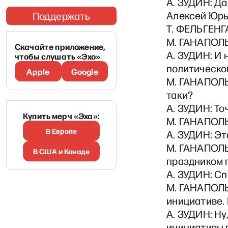
А. ЗУДИН: Да
Алексей Юрь
Поддержать
Т. ФЕЛЬГЕНГА
М. ГАНАПОЛЬ
Скачайте приложение,
А. ЗУДИН: И 
чтобы слушать «Эхо»
политической
Apple
Google
М. ГАНАПОЛЬ
таки?
А. ЗУДИН: То
Купить мерч «Эха»:
М. ГАНАПОЛЬ
В Европе
А. ЗУДИН: Это
М. ГАНАПОЛЬ
В США и Канаде
праздником
А. ЗУДИН: Сп
М. ГАНАПОЛЬ
инициативе. 
А. ЗУДИН: Ну,
инициативы 