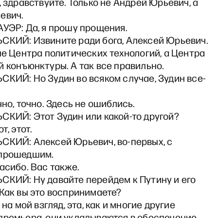
, здравствуйте. Только не Андрей Юрьевич, а
евич.
УЭР: Да, я прошу прощения.
СКИЙ: Извините ради бога, Алексей Юрьевич.
не Центра политических технологий, а Центра
 конъюнктуры. А так все правильно.
СКИЙ: Но Зудин во всяком случае, Зудин все-
чно, точно. Здесь не ошиблись.
СКИЙ: Этот Зудин или какой-то другой?
т, этот.
СКИЙ: Алексей Юрьевич, во-первых, с
 прошедшим.
асибо. Вас также.
СКИЙ: Ну давайте перейдем к Путину и его
Как вы это воспринимаете?
 на мой взгляд, эта, как и многие другие
премьера, они укладываются в обеспечение